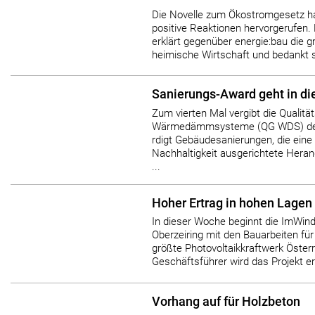
Die Novelle zum Ökostromgesetz hat
positive Reaktionen hervorgerufen.
erklärt gegenüber energie:bau die g
heimische Wirtschaft und bedankt si
Sanierungs-Award geht in di
Zum vierten Mal vergibt die Qualitä
Wärmedämmsysteme (QG WDS) de
rdigt Gebäudesanierungen, die eine 
Nachhaltigkeit ausgerichtete Her
...
Hoher Ertrag in hohen Lagen
In dieser Woche beginnt die ImWin
Oberzeiring mit den Bauarbeiten fü
größte Photovoltaikkraftwerk Öster
Geschäftsführer wird das Projekt ers
Vorhang auf für Holzbeton