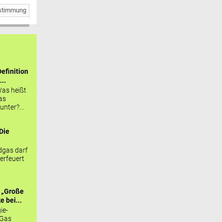
bstimmung
efinition
...
as heißt
as
nter?...
Die
.
gas darf
erfeuert
 „Große
 bei...
ie-
 Gas