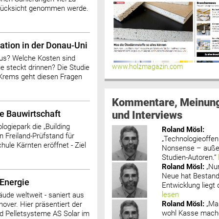
n Rücksicht genommen werde.
ation in der Donau-Uni
aus? Welche Kosten sind
www.holzmagazin.com
e steckt drinnen? Die Studie
 Krems geht diesen Fragen
Kommentare, Meinun
und Interviews
e Bauwirtschaft
giepark die „Building
Roland Mösl
:
n Freiland-Prüfstand für
„Technologieoffenh
le Kärnten eröffnet - Ziel
Nonsense – außer
Studien-Autoren.“
Roland Mösl
:
„Nu
Neue hat Bestand
 Energie
Entwicklung liegt d
lesen
ude weltweit - saniert aus
Roland Mösl
:
„Ma
nover. Hier präsentiert der
wohl Kasse mache
d Pelletsysteme AS Solar im