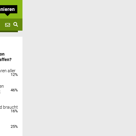
von
affen?
ren aller
12%
en
46%
k
nd braucht
16%
25%