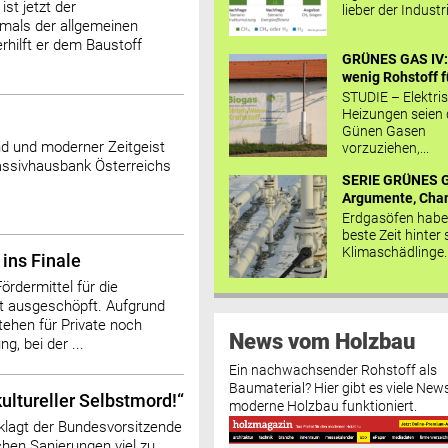
st jetzt der
lieber der Industr
tmals der allgemeinen
erhilft er dem Baustoff
GRÜNES GAS IV: 
wenig Rohstoff fü
STUDIE – Elektri
Heizungen seien
Günen Gasen
nd und moderner Zeitgeist
vorzuziehen,...
assivhausbank Österreichs
SERIE GRÜNES G
Argumente, Chan
Erdgasöfen habe
beste Zeit hinter 
Klimaschädlinge..
ins Finale
rdermittel für die
t ausgeschöpft. Aufgrund
tehen für Private noch
News vom Holzbau
g, bei der ...
Ein nachwachsender Rohstoff als
Baumaterial? Hier gibt es viele News
ultureller Selbstmord!“
moderne Holzbau funktioniert.
eklagt der Bundesvorsitzende
chen Sanierungen viel zu