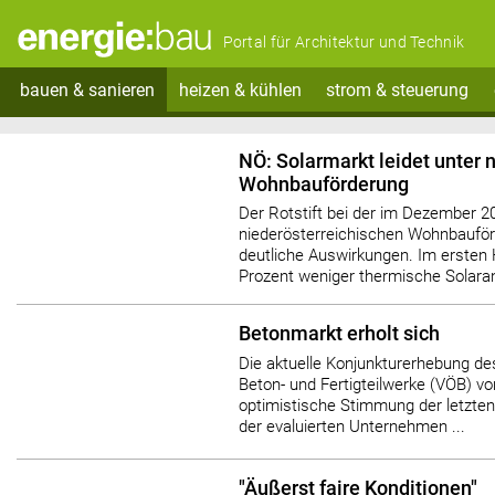
Portal für Architektur und Technik
bauen & sanieren
heizen & kühlen
strom & steuerung
NÖ: Solarmarkt leidet unter 
Wohnbauförderung
Der Rotstift bei der im Dezember 20
niederösterreichischen Wohnbauförd
deutliche Auswirkungen. Im ersten
Prozent weniger thermische Solaran
Betonmarkt erholt sich
Die aktuelle Konjunkturerhebung de
Beton- und Fertigteilwerke (VÖB) vo
optimistische Stimmung der letzten 
der evaluierten Unternehmen ...
"Äußerst faire Konditionen"