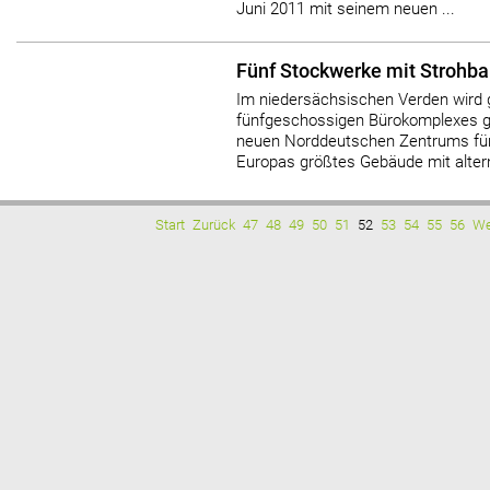
Juni 2011 mit seinem neuen ...
Fünf Stockwerke mit Stroh
Im niedersächsischen Verden wird 
fünfgeschossigen Bürokomplexes ge
neuen Norddeutschen Zentrums für
Europas größtes Gebäude mit altern
Start
Zurück
47
48
49
50
51
52
53
54
55
56
We