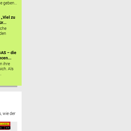
ie geben...
„Viel zu
r...
sche
 den
AS – die
cen...
n ihre
sich. Als
.
, wie der