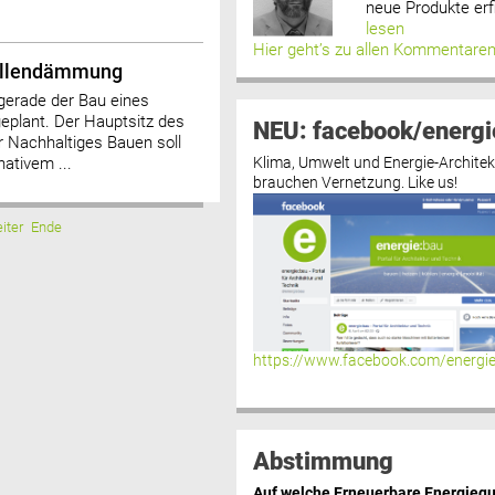
neue Produkte erf
lesen
Hier geht’s zu allen Kommentare
ballendämmung
gerade der Bau eines
plant. Der Hauptsitz des
NEU: facebook/energi
 Nachhaltiges Bauen soll
Klima, Umwelt und Energie-Architek
ativem ...
brauchen Vernetzung. Like us!
iter
Ende
https://www.facebook.com/energi
Abstimmung
Auf welche Erneuerbare Energiequ