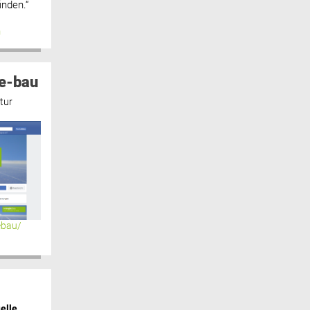
inden.“
n
e-bau
tur
ebau/
elle