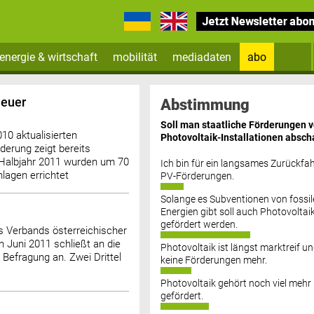
energie & wirtschaft
mobilität
mediadaten
abo
Zum Newsletter anmelden
neuer
Abstimmung
Soll man staatliche Förderungen 
10 aktualisierten
Photovoltaik-Installationen absch
erung zeigt bereits
 Halbjahr 2011 wurden um 70
Ich bin für ein langsames Zurückfah
lagen errichtet
PV-Förderungen.
Solange es Subventionen von fossil
Datenschutz FAQs
Energien gibt soll auch Photovoltai
gefördert werden.
s Verbands österreichischer
n Juni 2011 schließt an die
Photovoltaik ist längst marktreif u
Befragung an. Zwei Drittel
keine Förderungen mehr.
Photovoltaik gehört noch viel mehr
gefördert.