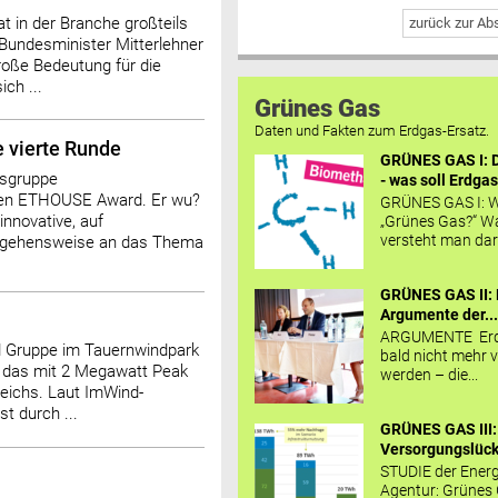
 in der Branche großteils
zurück zur A
 Bundesminister Mitterlehner
roße Bedeutung für die
ch ...
Grünes Gas
Daten und Fakten zum Erdgas-Ersatz.
e vierte Runde
GRÜNES GAS I: D
tsgruppe
- was soll Erdgas
n ETHOUSE Award. Er wu?
GRÜNES GAS I: W
innovative, auf
„Grünes Gas?“ W
versteht man daru
angehensweise an das Thema
GRÜNES GAS II: 
Argumente der..
ARGUMENTE Erd
d Gruppe im Tauernwindpark
bald nicht mehr v
r das mit 2 Megawatt Peak
werden – die...
reichs. Laut ImWind-
t durch ...
GRÜNES GAS III:
Versorgungslücke
STUDIE der Energ
Agentur: Grünes