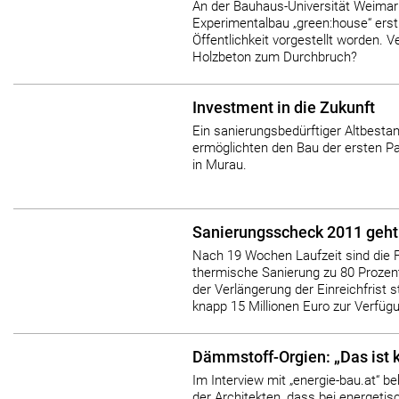
An der Bauhaus-Universität Weimar i
Experimentalbau „green:house“ ers
Öffentlichkeit vorgestellt worden. V
Holzbeton zum Durchbruch?
Investment in die Zukunft
Ein sanierungsbedürftiger Altbesta
ermöglichten den Bau der ersten P
in Murau.
Sanierungsscheck 2011 geht 
Nach 19 Wochen Laufzeit sind die Fö
thermische Sanierung zu 80 Prozen
der Verlängerung der Einreichfrist s
knapp 15 Millionen Euro zur Verfügun
Dämmstoff-Orgien: „Das ist k
Im Interview mit „energie-bau.at“ b
der Architekten, dass bei energetis