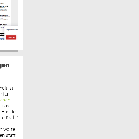
gen
eit ist
 für
lesen
r das
 – in der
ie Kraft.“
n wollte
n statt