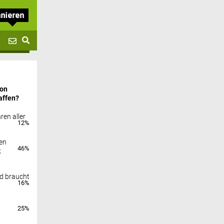
von
affen?
ren aller
12%
en
46%
k
nd braucht
16%
25%