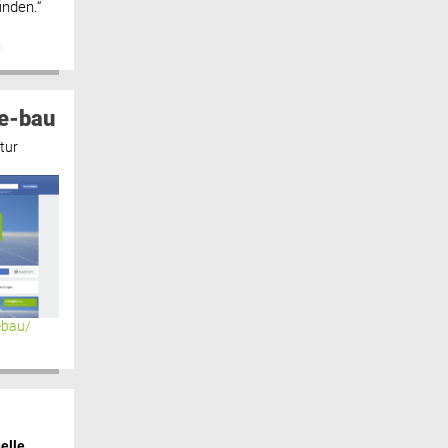
inden.“
n
e-bau
tur
ebau/
elle