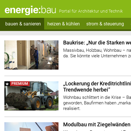
Portal für Architektur und Technik
bauen & sanieren
heizen & kühlen
strom & steuerung
Baukrise: „Nur die Starken w
Massivbau, Holzbau, Wohnbau – nac
da. Sie könnte viele Unternehmen 
„Lockerung der Kreditrichtlin
PREMIUM
Trendwende herbei“
Wohnbau schlittert in die Krise – Ba
geworden, Baufirmen haben „marka
realisiert.
Modulbau mit Ziegelwänden 