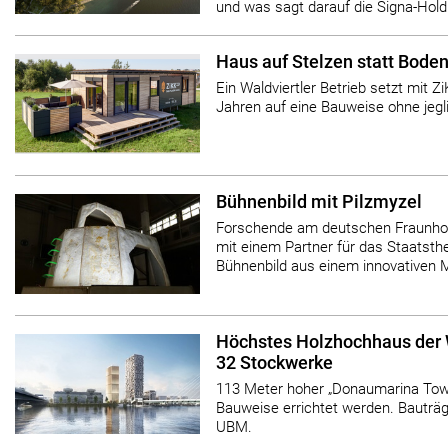
und was sagt darauf die Signa-Hold
Haus auf Stelzen statt Bode
Ein Waldviertler Betrieb setzt mit Z
Jahren auf eine Bauweise ohne jegl
Bühnenbild mit Pilzmyzel
Forschende am deutschen Fraunh
mit einem Partner für das Staatsth
Bühnenbild aus einem innovativen Ma
Höchstes Holzhochhaus der W
32 Stockwerke
113 Meter hoher „Donaumarina Tower
Bauweise errichtet werden. Bauträ
UBM.