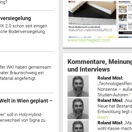
ing?
nversiegelung
iKK 2.0 schon seit einigen
iche Bodenversiegelung.
www.holzmagazin.com
Kommentare, Meinun
ofer WKI haben gemeinsam
und Interviews
eater Braunschweig ein
Roland Mösl
:
terial angefertigt.
„Technologieoffenh
Nonsense – außer
Studien-Autoren.“
Roland Mösl
:
„Nu
elt in Wien geplant –
Neue hat Bestand
Entwicklung liegt d
“ soll in Holz-Hybrid-
lesen
gerwechsel von Signa zu
Roland Mösl
:
„Ma
wohl Kasse mache