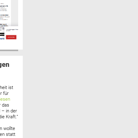
gen
eit ist
 für
lesen
r das
 – in der
ie Kraft.“
n wollte
n statt