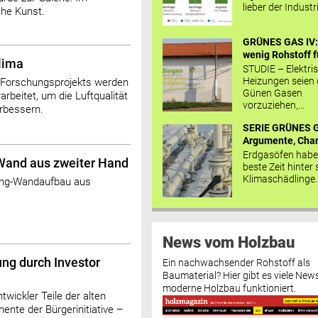
lieber der Industr
che Kunst.
GRÜNES GAS IV: 
wenig Rohstoff fü
lima
STUDIE – Elektri
Heizungen seien
n Forschungsprojekts werden
Günen Gasen
rbeitet, um die Luftqualität
vorzuziehen,...
rbessern.
SERIE GRÜNES G
Argumente, Chan
Erdgasöfen habe
Wand aus zweiter Hand
beste Zeit hinter 
Klimaschädlinge..
ling-Wandaufbau aus
News vom Holzbau
ng durch Investor
Ein nachwachsender Rohstoff als
Baumaterial? Hier gibt es viele News
moderne Holzbau funktioniert.
twickler Teile der alten
ente der Bürgerinitiative –