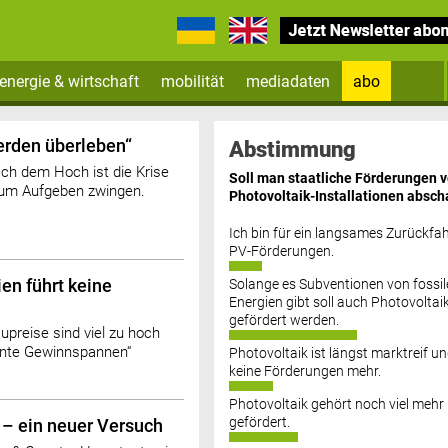
energie & wirtschaft
mobilität
mediadaten
abo
Zum Newsletter anmelden
erden überleben“
Abstimmung
h dem Hoch ist die Krise
Soll man staatliche Förderungen 
zum Aufgeben zwingen.
Photovoltaik-Installationen absch
Ich bin für ein langsames Zurückfah
PV-Förderungen.
ien führt keine
Solange es Subventionen von fossil
Datenschutz FAQs
Energien gibt soll auch Photovoltai
gefördert werden.
upreise sind viel zu hoch
nte Gewinnspannen“
Photovoltaik ist längst marktreif u
keine Förderungen mehr.
Photovoltaik gehört noch viel mehr
gefördert.
– ein neuer Versuch