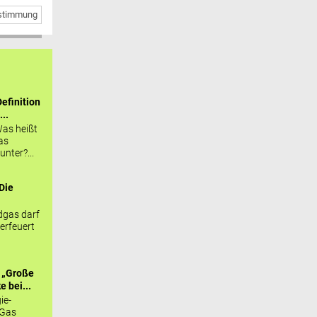
bstimmung
efinition
...
as heißt
as
nter?...
Die
.
gas darf
erfeuert
 „Große
 bei...
ie-
 Gas