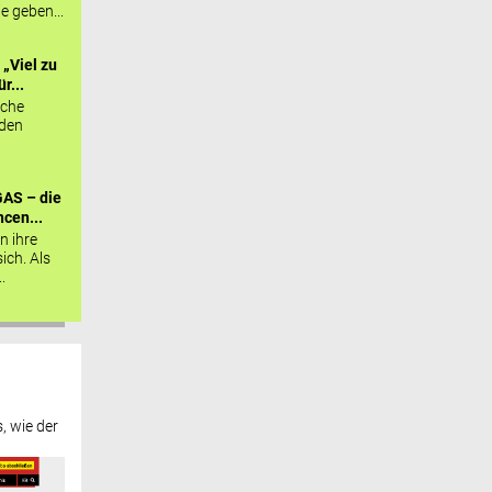
ie geben...
„Viel zu
r...
sche
 den
AS – die
cen...
n ihre
sich. Als
.
, wie der