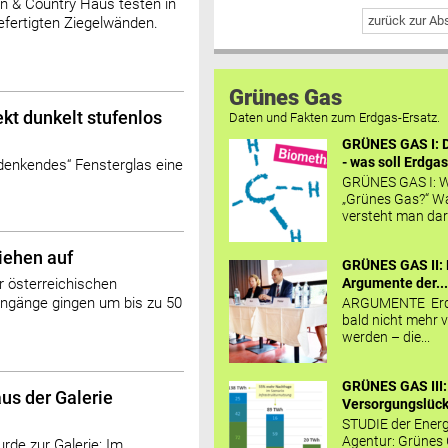
 & Country Haus testen in
zurück zur A
efertigten Ziegelwänden.
Grünes Gas
ekt dunkelt stufenlos
Daten und Fakten zum Erdgas-Ersatz.
GRÜNES GAS I: D
- was soll Erdgas
denkendes“ Fensterglas eine
GRÜNES GAS I: W
„Grünes Gas?“ W
versteht man daru
iehen auf
GRÜNES GAS II: 
Argumente der..
 österreichischen
eingänge gingen um bis zu 50
ARGUMENTE Erd
bald nicht mehr v
werden – die...
GRÜNES GAS III:
us der Galerie
Versorgungslücke
STUDIE der Energ
Agentur: Grünes
rde zur Galerie: Im