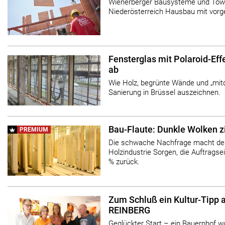
Wienerberger Bausysteme und Town
Niederösterreich Hausbau mit vorg
Fensterglas mit Polaroid-Eff
ab
Wie Holz, begrünte Wände und „mit
Sanierung in Brüssel auszeichnen.
Bau-Flaute: Dunkle Wolken z
PREMIUM
Die schwache Nachfrage macht der
Holzindustrie Sorgen, die Auftrags
% zurück.
Zum Schluß ein Kultur-Tipp a
REINBERG
Geglückter Start – ein Bauernhof wu